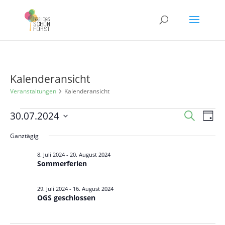
Kalenderansicht
Veranstaltungen
Kalenderansicht
Veranstaltungen
Veranst
Ver
30.07.2024
Suche
Tag
Ans
für
Suche
Datum
Nav
Ganztägig
30.
und
wählen.
Juli
Ansicht
8. Juli 2024
-
20. August 2024
Sommerferien
2024
Navigat
29. Juli 2024
-
16. August 2024
OGS geschlossen