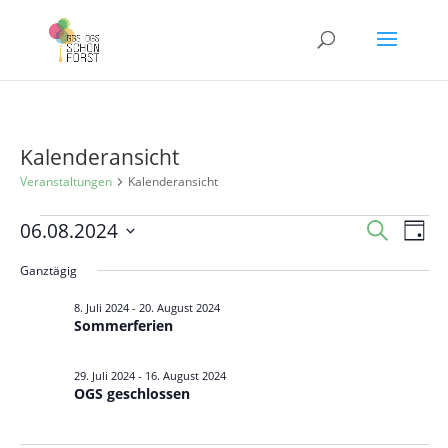
Kalenderansicht
Veranstaltungen
Kalenderansicht
Veranstaltungen
Veranst
Ver
06.08.2024
Suche
Tag
Ans
für
Suche
Datum
Nav
Ganztägig
6.
und
wählen.
August
Ansicht
8. Juli 2024
-
20. August 2024
Sommerferien
2024
Navigat
29. Juli 2024
-
16. August 2024
OGS geschlossen