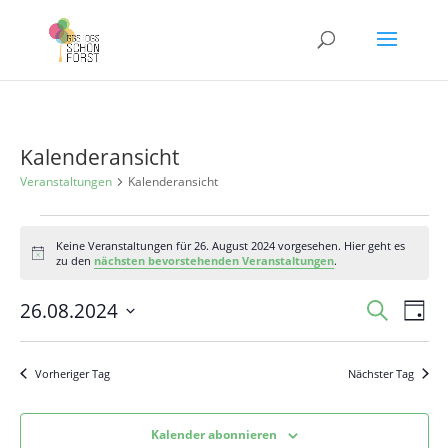
Kalenderansicht
Veranstaltungen
Kalenderansicht
Veranstaltungen
Keine Veranstaltungen für 26. August 2024 vorgesehen. Hier geht es
für
Hinweis
zu den
nächsten bevorstehenden Veranstaltungen
.
26.
August
Veranst
Ver
26.08.2024
Suche
Tag
Ans
2024
Suche
Datum
Nav
und
wählen.
Vorheriger Tag
Nächster Tag
Ansicht
Navigat
Kalender abonnieren