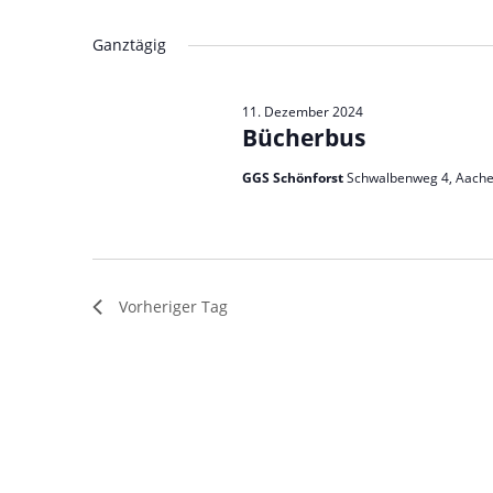
Veranstaltungen
Datum
Schlüsselwort.
wählen.
Ganztägig
11. Dezember 2024
Bücherbus
GGS Schönforst
Schwalbenweg 4, Aach
Vorheriger Tag