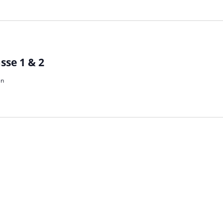
sse 1 & 2
en