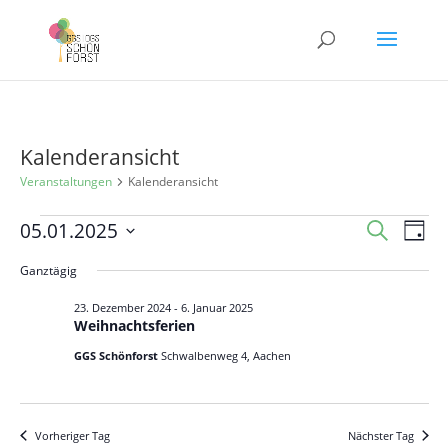
Kalenderansicht
Veranstaltungen
Kalenderansicht
Veranstaltungen
Veranst
Ver
05.01.2025
Suche
Tag
Ans
für
Suche
Datum
Nav
Ganztägig
5.
und
wählen.
Januar
Ansicht
23. Dezember 2024
-
6. Januar 2025
Weihnachtsferien
2025
Navigat
GGS Schönforst
Schwalbenweg 4, Aachen
Vorheriger Tag
Nächster Tag