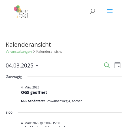
Kalenderansicht
Veranstaltungen
Kalenderansicht
Veranstaltungen
Veranst
Ver
04.03.2025
Suche
Tag
Ans
für
Suche
Datum
Nav
Ganztägig
4.
und
wählen.
März
Ansicht
4. März 2025
OGS geöffnet
2025
Navigat
GGS Schönforst
Schwalbenweg 4, Aachen
8:00
4. März 2025 @ 8:00
-
15:30