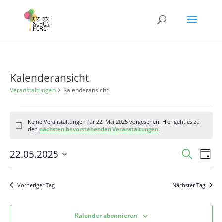
Kalenderansicht
Veranstaltungen
Kalenderansicht
Veranstaltungen
Keine Veranstaltungen für 22. Mai 2025 vorgesehen. Hier geht es zu
für
Hinweis
den
nächsten bevorstehenden Veranstaltungen
.
22.
Mai
Veranst
Ver
22.05.2025
Suche
Tag
Ans
2025
Suche
Datum
Nav
und
wählen.
Vorheriger Tag
Nächster Tag
Ansicht
Navigat
Kalender abonnieren