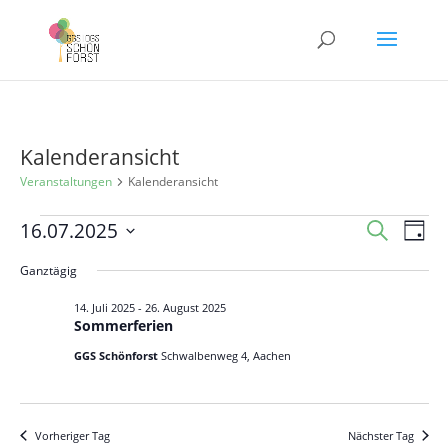
Kalenderansicht
Veranstaltungen
Kalenderansicht
Veranstaltungen
Veranst
Ver
16.07.2025
Suche
Tag
Ans
für
Suche
Datum
Nav
Ganztägig
16.
und
wählen.
Juli
Ansicht
14. Juli 2025
-
26. August 2025
Sommerferien
2025
Navigat
GGS Schönforst
Schwalbenweg 4, Aachen
Vorheriger Tag
Nächster Tag