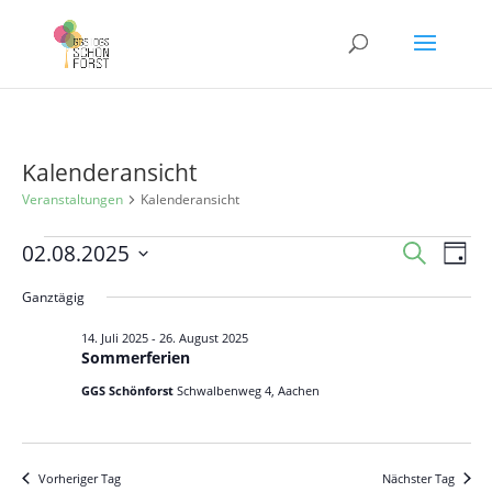
Kalenderansicht
Veranstaltungen
Kalenderansicht
Veranstaltungen
Veranst
Ver
02.08.2025
Suche
Tag
Ans
für
Suche
Datum
Nav
Ganztägig
2.
und
wählen.
August
Ansicht
14. Juli 2025
-
26. August 2025
Sommerferien
2025
Navigat
GGS Schönforst
Schwalbenweg 4, Aachen
Vorheriger Tag
Nächster Tag