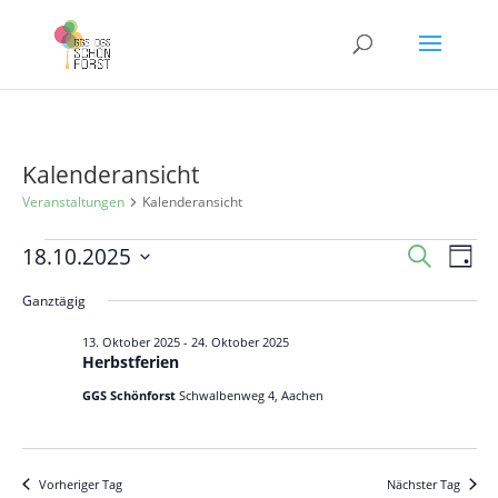
Kalenderansicht
Veranstaltungen
Kalenderansicht
Veranstaltungen
Veranst
Ver
18.10.2025
Suche
Tag
Ans
für
Suche
Datum
Nav
Ganztägig
18.
und
wählen.
Oktober
Ansicht
13. Oktober 2025
-
24. Oktober 2025
Herbstferien
2025
Navigat
GGS Schönforst
Schwalbenweg 4, Aachen
Vorheriger Tag
Nächster Tag