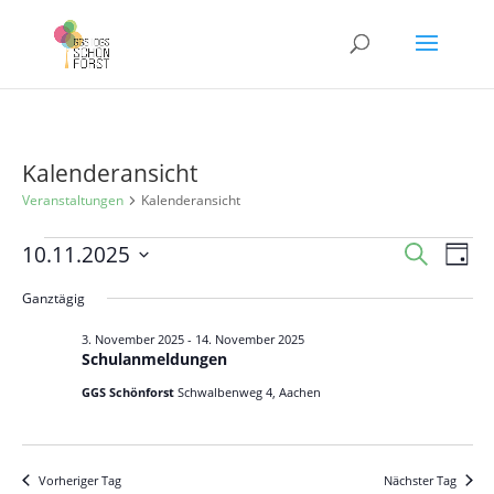
Kalenderansicht
Veranstaltungen
Kalenderansicht
Veranstaltungen
Veranst
Ver
10.11.2025
Suche
Tag
Ans
für
Suche
Datum
Nav
Ganztägig
10.
und
wählen.
November
Ansicht
3. November 2025
-
14. November 2025
Schulanmeldungen
2025
Navigat
GGS Schönforst
Schwalbenweg 4, Aachen
Vorheriger Tag
Nächster Tag