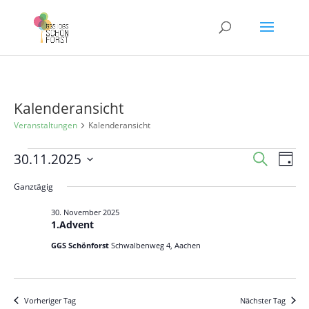
Kalenderansicht
Veranstaltungen
Kalenderansicht
Veranstaltungen
Veranst
Ver
30.11.2025
Suche
Tag
Ans
für
Suche
Datum
Nav
Ganztägig
30.
und
wählen.
November
Ansicht
30. November 2025
1.Advent
2025
Navigat
GGS Schönforst
Schwalbenweg 4, Aachen
Vorheriger Tag
Nächster Tag