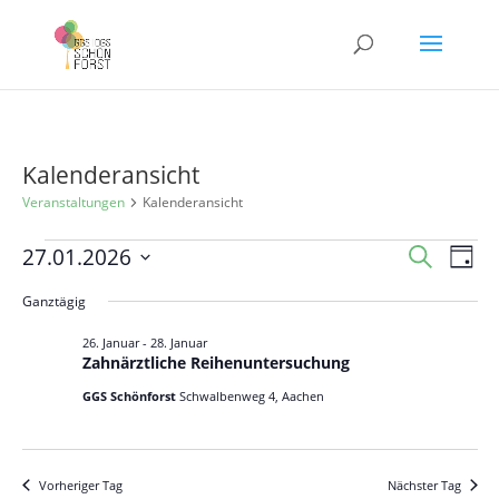
Kalenderansicht
Veranstaltungen
Kalenderansicht
Veranstaltungen
Veranst
Ver
27.01.2026
Suche
Tag
Ans
für
Suche
Datum
Nav
Ganztägig
27.
und
wählen.
Januar
Ansicht
26. Januar
-
28. Januar
Zahnärztliche Reihenuntersuchung
2026
Navigat
GGS Schönforst
Schwalbenweg 4, Aachen
Vorheriger Tag
Nächster Tag