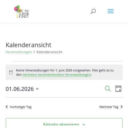
Kalenderansicht
Veranstaltungen
Kalenderansicht
Veranstaltungen
Keine Veranstaltungen für 1. Juni 2026 vorgesehen. Hier geht es zu
für
Hinweis
den
nächsten bevorstehenden Veranstaltungen
.
1.
Juni
Veranst
Ver
01.06.2026
Suche
Tag
Ans
2026
Suche
Datum
Nav
und
wählen.
Vorheriger Tag
Nächster Tag
Ansicht
Navigat
Kalender abonnieren