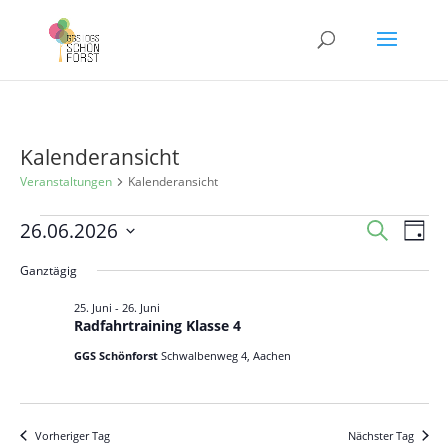
Kalenderansicht
Veranstaltungen
Kalenderansicht
Veranstaltungen
Veranst
Ver
26.06.2026
Suche
Tag
Ans
für
Suche
Datum
Nav
Ganztägig
26.
und
wählen.
Juni
Ansicht
25. Juni
-
26. Juni
Radfahrtraining Klasse 4
2026
Navigat
GGS Schönforst
Schwalbenweg 4, Aachen
Vorheriger Tag
Nächster Tag