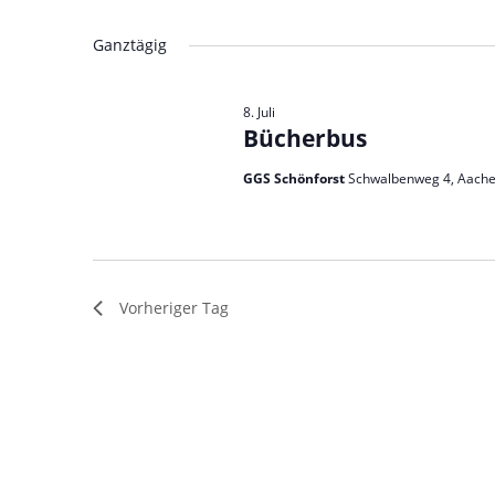
Veranstaltungen
Datum
Schlüsselwort.
wählen.
Ganztägig
8. Juli
Bücherbus
GGS Schönforst
Schwalbenweg 4, Aach
Vorheriger Tag