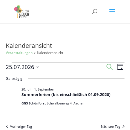
Kalenderansicht
Veranstaltungen
Kalenderansicht
Veranstaltungen
Veranst
Ver
25.07.2026
Suche
Tag
Ans
für
Suche
Datum
Nav
Ganztägig
25.
und
wählen.
Juli
Ansicht
20. Juli
-
1. September
Sommerferien (bis einschließlich 01.09.2026)
2026
Navigat
GGS Schönforst
Schwalbenweg 4, Aachen
Vorheriger Tag
Nächster Tag