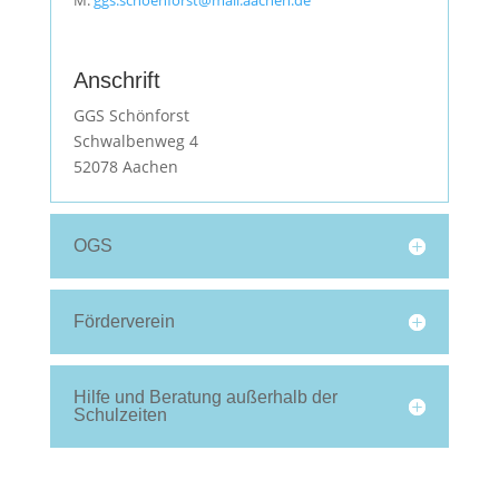
M:
ggs.schoenforst@mail.aachen.de
Anschrift
GGS Schönforst
Schwalbenweg 4
52078 Aachen
OGS
Förderverein
Hilfe und Beratung außerhalb der
Schulzeiten