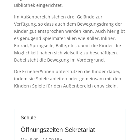
Bibliothek
eingerichtet.
Im Außenbereich stehen
drei
Gelände zur
Verfügung, so dass auch dem Bewegungsdrang
der
Kinder gut entsprochen we
rden kann. Auch hier gibt
es genügend Spielm
a
t
erialien wie Roller, Inliner,
Einrad, Springseile, Bälle, etc., damit die Kinder die
Möglichkeit haben sich vielseitig zu beschäftigen.
Dabei steht die Bewegung im Vordergrund.
Di
e Erzieher
*
innen unterstützen
die Kinder dabei,
indem sie Spiele anleiten
o
d
er gemeinsam mit den
Kindern Spiele für den Außenbereich entwickeln.
Schule
Öffnungszeiten Sekretariat
Mo: 8.00 - 14.00 Uhr