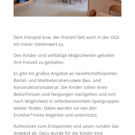
Dem Freispiel bzw. der Freizeit
f
ä
llt auch in der OGS
ein hoher Stellenwert zu.
Den
Kinder
sind
vielfältige Möglichkeiten
geboten
ihre
Freizeit zu gestalten.
Es gi
bt ein großes Angebot an Gesel
lschaftsspielen,
Bastel- und Malmaterialien,
s
owie Bau- und
Konstruktionsmaterial. Die Kinder sollen ihren
Bedürfnissen und Neigungen nachgehen und sich
nach Möglichkeit in selbstbestimmten Spielgruppen
wieder finden. Dabei we
rden sie von den
Erzieher
*
innen
begleitet und unterstützt.
Ruhezonen zum E
n
t
spannen und Lesen runden das
Angebot ab. Dazu wurde für di
e Kinder eine