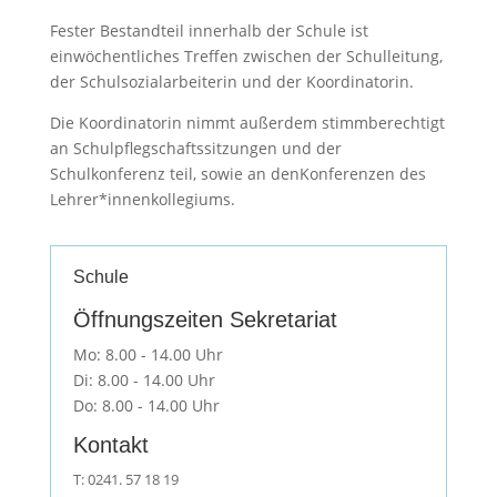
Fester Bestandteil
innerhalb der Schule
ist
ein
wöchentlich
es
Treffen zwischen der Schulleitung
,
der Schulsozialarbeiterin
und der Koordinatori
n
.
Die Koordinatorin ni
mmt
außerdem
stimm
berechtigt
an Schulpflegschaftssitzungen und der
Schulkonferenz teil
, so
wie
an de
n
Konferenz
en
des
L
e
hrer
*i
nnenkollegiums.
Schule
Öffnungszeiten Sekretariat
Mo: 8.00 - 14.00 Uhr
Di: 8.00 - 14.00 Uhr
Do: 8.00 - 14.00 Uhr
Kontakt
T: 0241. 57 18 19