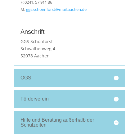
F: 0241. 57 911 36
M:
ggs.schoenforst@mail.aachen.de
Anschrift
GGS Schönforst
Schwalbenweg 4
52078 Aachen
OGS
Förderverein
Hilfe und Beratung außerhalb der
Schulzeiten