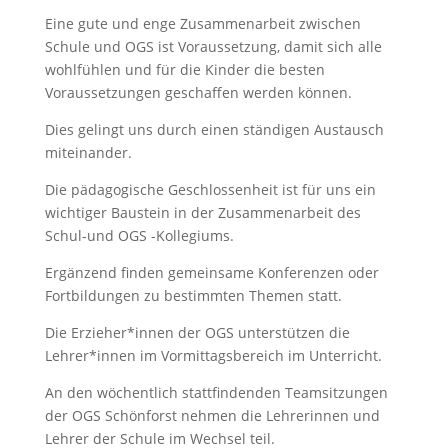
Eine gute und enge
Zusammenarbeit zwischen
Schule und OGS ist Voraussetzung, d
amit sich alle
w
ohlfühlen
u
nd für die Kinder d
ie beste
n
Vo
raussetzungen geschaffen werden können.
Dies gelingt uns durch einen ständigen Austausch
mi
t
einander.
Die pädagogische Geschlossenheit ist
für uns
ein
wichtiger B
austein in der Zusammenarbeit des
Schul-und OGS -Kollegiums
.
Ergänzend
finden gemeinsame
Konferenzen oder
Fortbildungen
zu bestimmten Themen statt
.
D
ie Erzieher
*i
nnen der OGS
unterstützen die
Lehrer
*
innen im Vormittagsbereich
im Unterric
ht.
An den wöchentl
ich stattfindenden Teamsitzungen
der OGS Sch
önforst nehmen die Lehrerinnen
u
n
d
Lehrer der Schule im Wechsel teil.