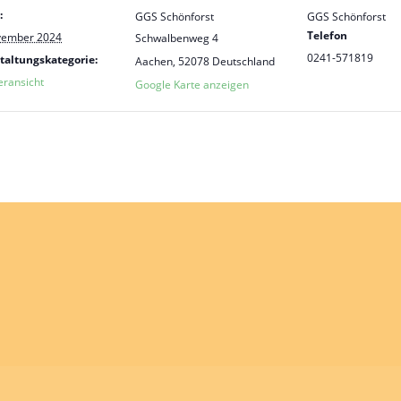
:
GGS Schönforst
GGS Schönforst
Telefon
vember 2024
Schwalbenweg 4
0241-571819
taltungskategorie:
Aachen
,
52078
Deutschland
eransicht
Google Karte anzeigen