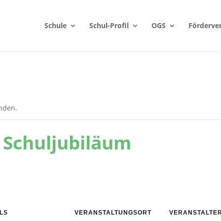
Schule
Schul-Profil
OGS
Förderve
unden.
 Schuljubiläum
LS
VERANSTALTUNGSORT
VERANSTALTE