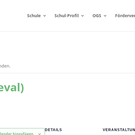
Schule
Schul-Profil
OGS
Förderve
unden.
eval)
DETAILS
VERANSTALTU
lender hinzufügen