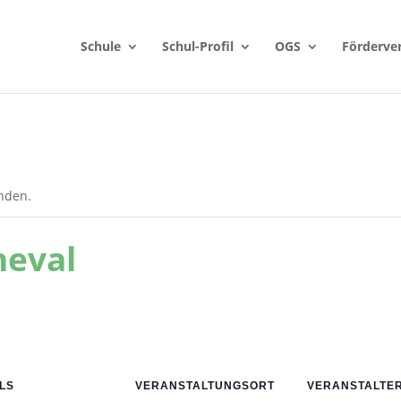
Schule
Schul-Profil
OGS
Förderve
unden.
neval
LS
VERANSTALTUNGSORT
VERANSTALTE