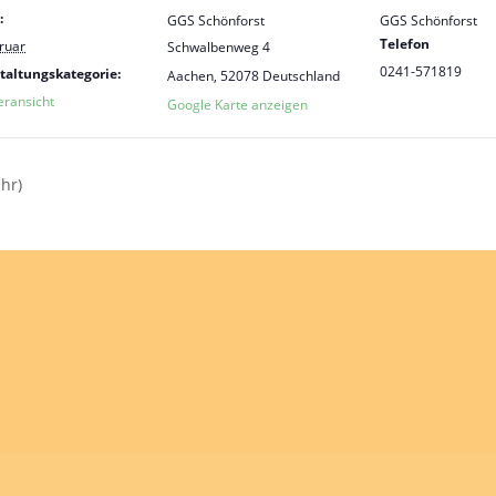
:
GGS Schönforst
GGS Schönforst
Telefon
ruar
Schwalbenweg 4
0241-571819
taltungskategorie:
Aachen
,
52078
Deutschland
eransicht
Google Karte anzeigen
hr)