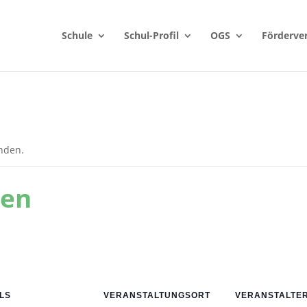
Schule
Schul-Profil
OGS
Förderve
unden.
ien
LS
VERANSTALTUNGSORT
VERANSTALTE