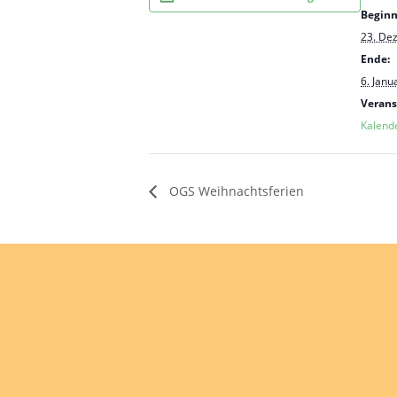
Beginn
23. De
Ende:
6. Janu
Verans
Kalend
OGS Weihnachtsferien