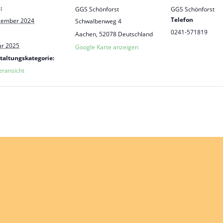
:
GGS Schönforst
GGS Schönforst
Telefon
zember 2024
Schwalbenweg 4
0241-571819
Aachen
,
52078
Deutschland
ar 2025
Google Karte anzeigen
taltungskategorie:
eransicht