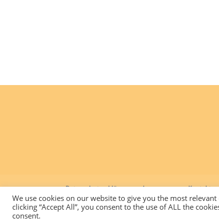
Datenschutzerklärung
Impressum
Kontakt
We use cookies on our website to give you the most relevant
clicking “Accept All”, you consent to the use of ALL the cooki
Design von Annika Kuhn | (c) GSS Schönforst
consent.