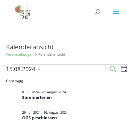
Kalenderansicht
Veranstaltungen
Kalenderansicht
Veranstaltungen
Veranst
Ver
15.08.2024
Suche
Tag
Ans
für
Suche
Datum
Nav
Ganztägig
15.
und
wählen.
August
Ansicht
8. Juli 2024
-
20. August 2024
Sommerferien
2024
Navigat
29. Juli 2024
-
16. August 2024
OGS geschlossen