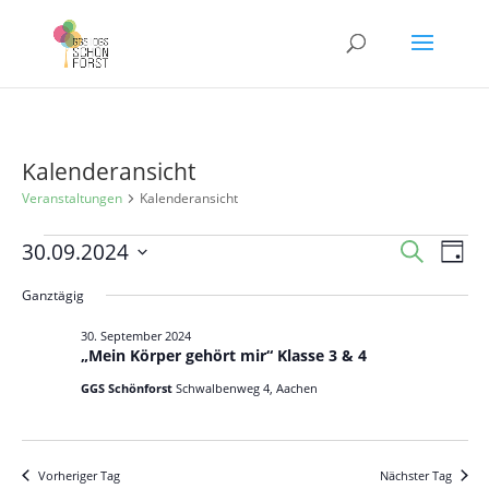
Kalenderansicht
Veranstaltungen
Kalenderansicht
Veranstaltungen
Veranst
Ver
30.09.2024
Suche
Tag
Ans
für
Suche
Datum
Nav
Ganztägig
30.
und
wählen.
September
Ansicht
30. September 2024
„Mein Körper gehört mir“ Klasse 3 & 4
2024
Navigat
GGS Schönforst
Schwalbenweg 4, Aachen
Vorheriger Tag
Nächster Tag