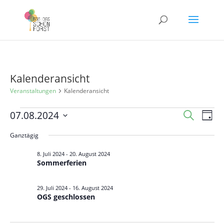
Kalenderansicht
Veranstaltungen
Kalenderansicht
Veranstaltungen
Veranst
Ver
07.08.2024
Suche
Tag
Ans
für
Suche
Datum
Nav
Ganztägig
7.
und
wählen.
August
Ansicht
8. Juli 2024
-
20. August 2024
Sommerferien
2024
Navigat
29. Juli 2024
-
16. August 2024
OGS geschlossen